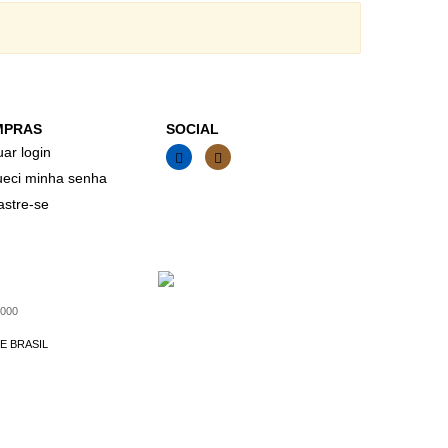
MPRAS
SOCIAL
uar login
eci minha senha
stre-se
000