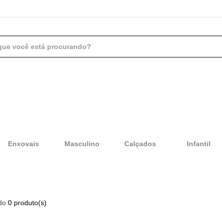
DISPONÍVEL PARA ANDROID
Enxovais
Masculino
Calçados
Infantil
ado
0 produto(s)