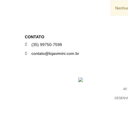
Nenhum
CONTATO
(35) 99750-7598
contato@lojavimini.com.br
BAIXE NOSSO APP GRÁTIS!
AV
DESENV