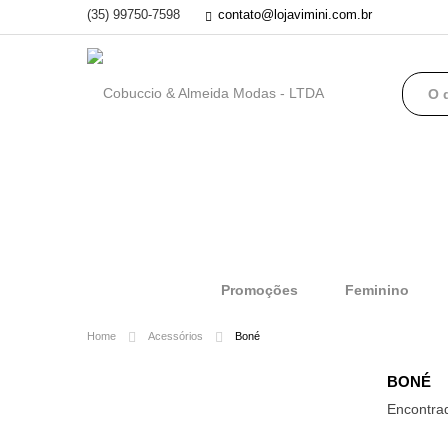
(35) 99750-7598
contato@lojavimini.com.br
Promoções
Feminino
Home
Acessórios
Boné
BONÉ
Encontr