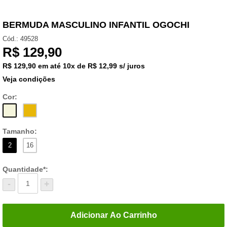
BERMUDA MASCULINO INFANTIL OGOCHI
Cód.:
49528
R$
129,90
R$ 129,90
em até
10x de R$ 12,99 s/ juros
Veja condições
Cor:
Tamanho:
2
16
Quantidade*:
-
+
Adicionar Ao Carrinho