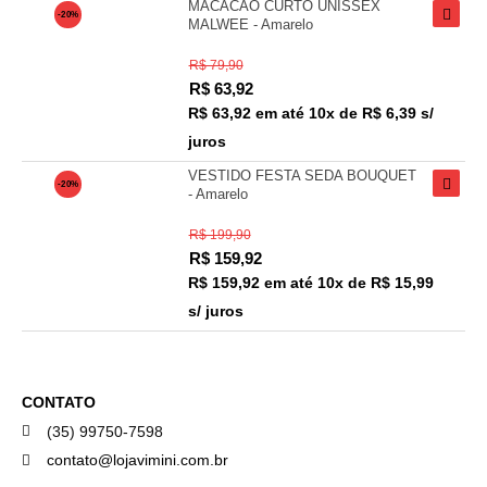
MACACÃO CURTO UNISSEX
-20%
MALWEE - Amarelo
R$ 79,90
R$
63,92
R$ 63,92
em até
10x de R$ 6,39 s/
juros
VESTIDO FESTA SEDA BOUQUET
-20%
- Amarelo
R$ 199,90
R$
159,92
R$ 159,92
em até
10x de R$ 15,99
s/ juros
CONTATO
(35) 99750-7598
contato@lojavimini.com.br