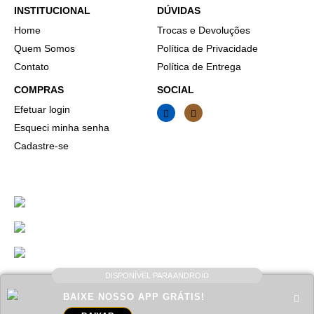
INSTITUCIONAL
DÚVIDAS
Home
Trocas e Devoluções
Quem Somos
Política de Privacidade
Contato
Política de Entrega
COMPRAS
SOCIAL
Efetuar login
Esqueci minha senha
Cadastre-se
DISPONÍVEL PARA ANDROID
AV FRANCISCO WENCESLAU DOS ANJOS, 525 CENTRO, MONTE BELO - MG,
Vimini
CEP: 37115-000
BAIXE NOSSO APP GRÁTIS!
COBUCCIO & ALMEIDA MODAS - LTDA
- CNPJ: 34.141.459/0001-27
DESENVOLVIDO POR
CONSTRUSITE BRASIL
-
CRIAÇÃO DE LOJAS VIRTUAIS