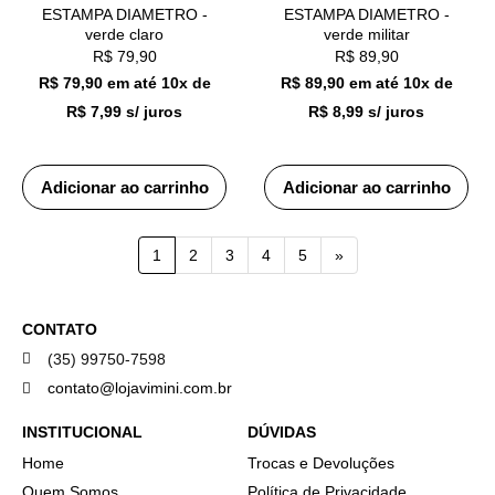
ESTAMPA DIAMETRO -
ESTAMPA DIAMETRO -
verde claro
verde militar
R$
79,90
R$
89,90
R$ 79,90
em até
10x de
R$ 89,90
em até
10x de
R$ 7,99 s/ juros
R$ 8,99 s/ juros
Adicionar ao carrinho
Adicionar ao carrinho
1
2
3
4
5
»
CONTATO
(35) 99750-7598
contato@lojavimini.com.br
INSTITUCIONAL
DÚVIDAS
Home
Trocas e Devoluções
Quem Somos
Política de Privacidade